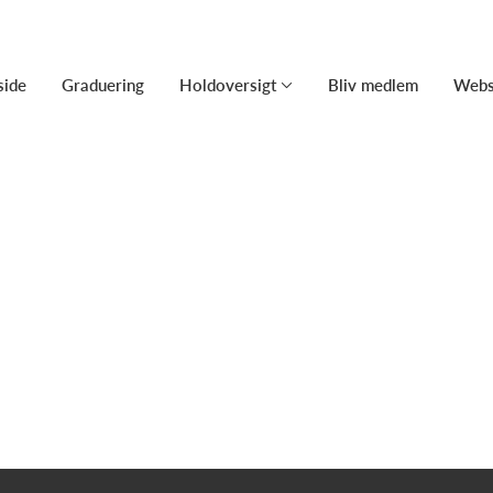
side
Graduering
Holdoversigt
Bliv medlem
Webs